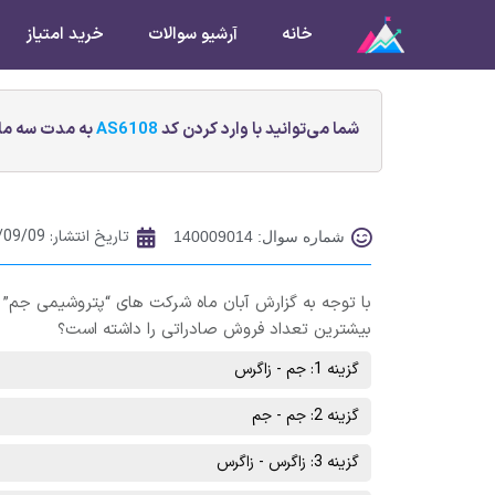
خانه
آرشیو سوالات
خرید امتیاز
شما می‌توانید با وارد کردن کد
AS6108
به مدت سه ماه
تاریخ انتشار:
/09/09
شماره سوال: 140009014
با توجه به گزارش آبان ماه شرکت های “پتروشیمی جم” 
بیشترین تعداد فروش صادراتی را داشته است؟
گزینه 1: جم - زاگرس
گزینه 2: جم - جم
گزینه 3: زاگرس - زاگرس