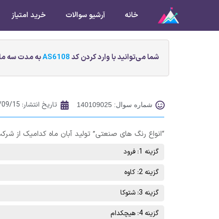
خانه
آرشیو سوالات
خرید امتیاز
شما می‌توانید با وارد کردن کد
AS6108
به مدت سه ماه
تاریخ انتشار:
/09/15
شماره سوال: 140109025
“انواع رنگ های صنعتی” تولید آبان ماه کدامیک از شر
گزینه 1: فرود
گزینه 2: کاوه
گزینه 3: شتوکا
گزینه 4: هیچکدام