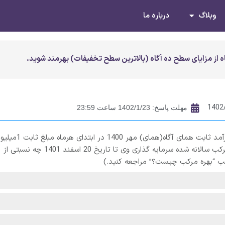
وبلاگ
درباره ما
 از مزایای سطح ده آگاه (بالاترین سطح تخفیفات) بهرمند شوید.
1402
مهلت پاسخ: 1402/1/23 ساعت 23:59
اگر شخصی از زمان تاسیس صندوق سرمایه گذاری با درآمد ثابت همای آگاه(همای) مهر 1400 در ابتد
تومان در این صندوق سرمایه گذاری کرده باشد، بازده مرکب سالانه شده سرمایه گذاری وی تا تاریخ 20 اسفند 1401 چه نسبتی از
لب “بهره مرکب چیست؟” مراجعه کنید.)