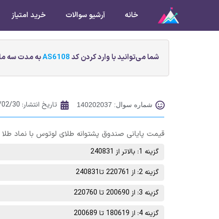
خانه
آرشیو سوالات
خرید امتیاز
شما می‌توانید با وارد کردن کد
AS6108
به مدت سه ماه
تاریخ انتشار:
/02/30
شماره سوال: 140202037
قیمت پایانی صندوق پشتوانه طلای لوتوس با نماد طلا در پایان معاملات روز چهارش
گزینه 1: بالاتر از 240831
گزینه 2: از 220761 تا240831
گزینه 3: از 200690 تا 220760
گزینه 4: از 180619 تا 200689