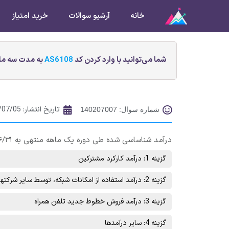
خانه
آرشیو سوالات
خرید امتیاز
شما می‌توانید با وارد کردن کد
AS6108
به مدت سه ماه
تاریخ انتشار:
/07/05
شماره سوال: 140207007
درآمد شناساسی شده طی دوره یک ماهه منتهی به ۱۴۰۲/۰۶/۳۱ شرکت ارتباطات سيار ايران از کدام گزینه بیشتر بوده است؟
گزینه 1: درآمد کارکرد مشترکين
گزینه 2: درآمد استفاده از امکانات شبکه، توسط ساير شرکتهای تلفن همراه(اتصال متقابل)
گزینه 3: درآمد فروش خطوط جديد تلفن همراه
گزینه 4: ساير درآمدها