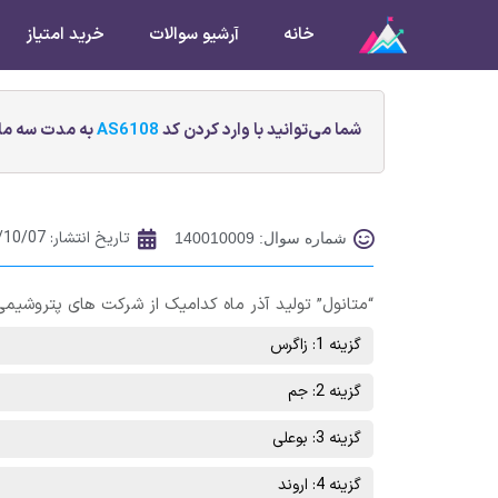
خانه
آرشیو سوالات
خرید امتیاز
شما می‌توانید با وارد کردن کد
AS6108
به مدت سه ماه
تاریخ انتشار:
/10/07
شماره سوال: 140010009
“متانول” تولید آذر ماه کدامیک از شرکت های پتروشیم
گزینه 1: زاگرس
گزینه 2: جم
گزینه 3: بوعلی
گزینه 4: اروند