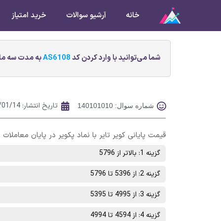
خانه
آرشیو سوالات
خرید امتیاز
شما می‌توانید با وارد کردن کد
AS6108
به مدت سه ماه
تاریخ انتشار:
/01/14
شماره سوال: 140101010
قیمت پایانی كوير تاير با نماد پکویر در پایان معاملات روز چهارشنبه 17 فروردین ماه در چه
گزینه 1: بالاتر از 5796
گزینه 2: از 5396 تا 5796
گزینه 3: از 4995 تا 5395
گزینه 4: از 4594 تا 4994