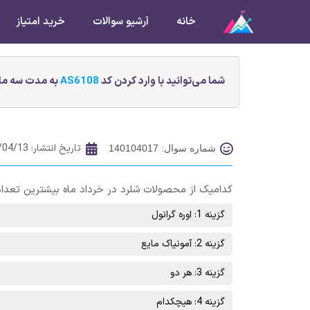
خانه
آرشیو سوالات
خرید امتیاز
شما می‌توانید با وارد کردن کد
AS6108
به مدت سه ماه
تاریخ انتشار:
/04/13
شماره سوال: 140104017
کدامیک از محصولات شلرد در خرداد ماه بیشترین تعدا
گزینه 1: اوره گرانول
گزینه 2: آمونياک مايع
گزینه 3: هر دو
گزینه 4: هیچکدام