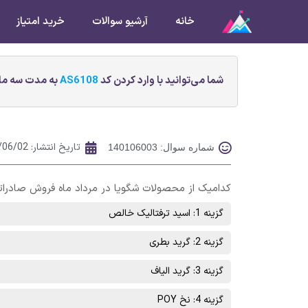
خانه
آرشیو سوالات
خرید امتیاز
شما می‌توانید با وارد کردن کد
AS6108
به مدت سه ماه
تاریخ انتشار:
/06/02
شماره سوال: 140106003
کدامیک از محصولات شگویا در مرداد ماه فروش صادرا
گزینه 1: اسيد ترفتاليک خالص
گزینه 2: گريد بطری
گزینه 3: گريد الياف
گزینه 4: نخ POY