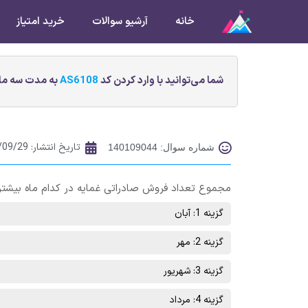
خانه
آرشیو سوالات
خرید امتیاز
شما می‌توانید با وارد کردن کد
AS6108
به مدت سه ماه
تاریخ انتشار:
/09/29
شماره سوال: 140109044
مجموع تعداد فروش صادراتی غمایه در کدام ماه بیشتر
گزینه 1: آبان
گزینه 2: مهر
گزینه 3: شهریور
گزینه 4: مرداد