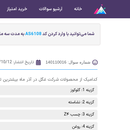
خانه
آرشیو سوالات
خرید امتیاز
شما می‌توانید با وارد کردن کد
AS6108
به مدت سه ماه
تاریخ انتشار:
/10/12
شماره سوال: 140110016
کدامیک از محصولات شرکت غگل در آذر ماه بیشترین ت
گزینه 1: گلوکوز
گزینه 2: نشاسته
گزینه 3: چسب Z۴
گزینه 4: روغن