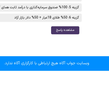
گزینه 5: 100% صندوق سرمایه‌گذاری با درآمد ثابت همای آگاه(همای)
گزینه 6: 50% طلای 18عیار + 50% دلار بازار آزاد
مشاهده پاسخ
وبسایت جواب آگاه هیچ ارتباطی با کارگزاری آگاه ندارد.