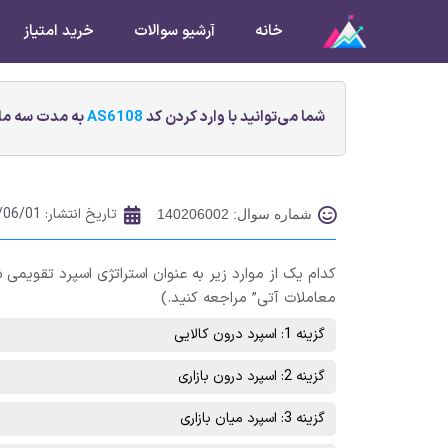
خانه
آرشیو سوالات
خرید امتیاز
شما می‌توانید با وارد کردن کد
AS6108
به مدت سه ماه
تاریخ انتشار:
/06/01
شماره سوال: 140206002
کدام یک از موارد زیر به عنوان استراتژی اسپرد تقویمی
معاملات آتی” مراجعه کنید.)
گزینه 1: اسپرد درون کالایی
گزینه 2: اسپرد درون بازاری
گزینه 3: اسپرد میان بازاری