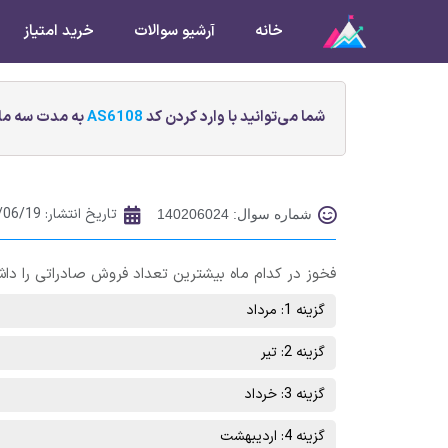
خانه
آرشیو سوالات
خرید امتیاز
شما می‌توانید با وارد کردن کد
AS6108
به مدت سه ماه
تاریخ انتشار:
/06/19
شماره سوال: 140206024
فخوز در کدام ماه بیشترین تعداد فروش صادراتی را دا
گزینه 1: مرداد
گزینه 2: تیر
گزینه 3: خرداد
گزینه 4: اردیبهشت