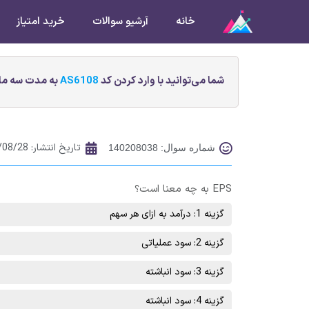
خانه
آرشیو سوالات
خرید امتیاز
شما می‌توانید با وارد کردن کد
AS6108
به مدت سه ماه
تاریخ انتشار:
/08/28
شماره سوال: 140208038
EPS به چه معنا است؟
گزینه 1: درآمد به ازای هر سهم
گزینه 2: سود عملیاتی
گزینه 3: سود انباشته
گزینه 4: سود انباشته