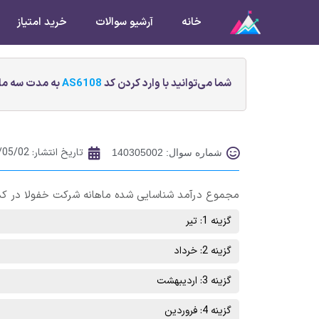
خانه
آرشیو سوالات
خرید امتیاز
شما می‌توانید با وارد کردن کد
AS6108
به مدت سه ماه
تاریخ انتشار:
/05/02
شماره سوال: 140305002
مجموع درآمد شناسایی شده ماهانه شرکت خفولا در کدا
گزینه 1: تیر
گزینه 2: خرداد
گزینه 3: اردیبهشت
گزینه 4: فروردین