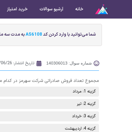
خانه
آرشیو سوالات
خرید امتیاز
شما می‌توانید با وارد کردن کد
AS6108
به مدت سه ماه
تاریخ انتشار:
/06/26
شماره سوال: 140306013
مجموع تعداد فروش صادراتی شرکت سهرمز در کدام ماه
گزینه 1: مرداد
گزینه 2: تیر
گزینه 3: خرداد
گزینه 4: اردیبهشت